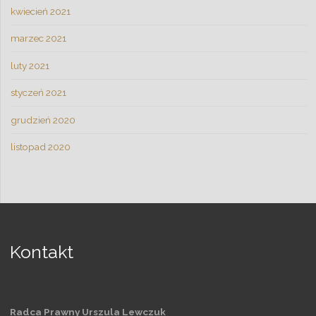
kwiecień 2021
marzec 2021
luty 2021
styczeń 2021
grudzień 2020
listopad 2020
Kontakt
Radca Prawny
Urszula
Lewczuk