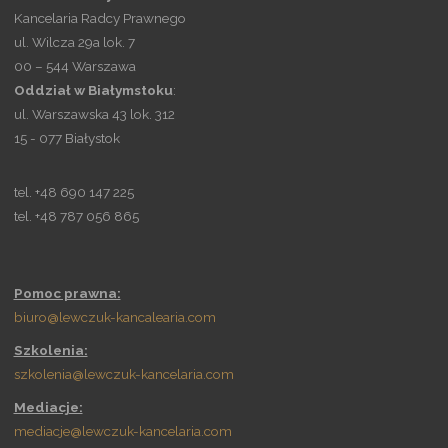
Kancelaria Radcy Prawnego
ul. Wilcza 29a lok. 7
00 – 544 Warszawa
Oddział
w
Białymstoku
:
ul. Warszawska 43 lok. 312
15 - 077 Białystok
tel. +48 690 147 225
tel. +48 787 056 865
Pomoc prawna:
biuro@lewczuk-kancalearia.com
Szkolenia:
szkolenia@lewczuk-kancelaria.com
Mediacje:
mediacje@lewczuk-kancelaria.com