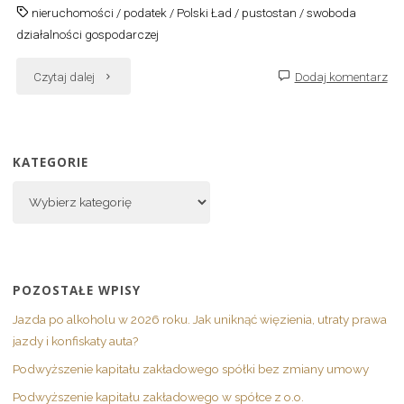
nieruchomości
/
podatek
/
Polski Ład
/
pustostan
/
swoboda
działalności gospodarczej
"Podatek
Czytaj dalej
Dodaj komentarz
od
pustostanu
KATEGORIE
–
Kategorie
rozwiązanie
czy
POZOSTAŁE WPISY
zagrożenie?"
Jazda po alkoholu w 2026 roku. Jak uniknąć więzienia, utraty prawa
jazdy i konfiskaty auta?
Podwyższenie kapitału zakładowego spółki bez zmiany umowy
Podwyższenie kapitału zakładowego w spółce z o.o.