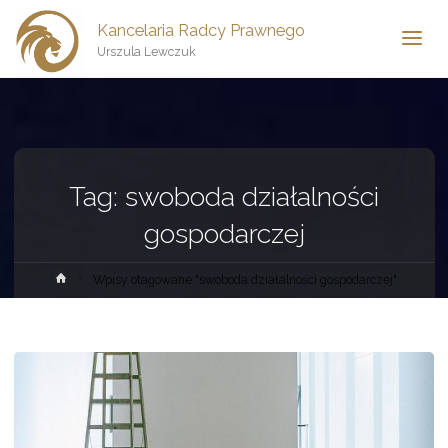
Kancelaria Radcy Prawnego
Urszula Lewczuk
Tag:
swoboda działalności
gospodarczej
Strona
Wpisy otagowane "swoboda działalności gospodarczej"
główna