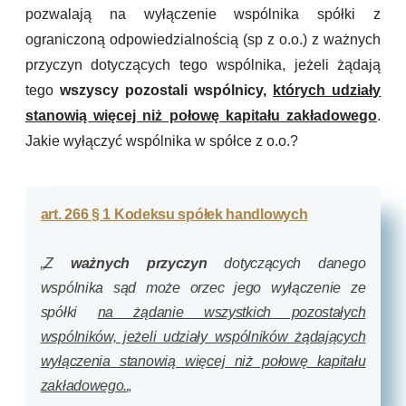
pozwalają na wyłączenie wspólnika spółki z
ograniczoną odpowiedzialnością (sp z o.o.) z ważnych
przyczyn dotyczących tego wspólnika, jeżeli żądają
tego
wszyscy pozostali wspólnicy
,
których udziały
stanowią więcej niż połowę kapitału zakładowego
.
Jakie wyłączyć wspólnika w spółce z o.o.?
art. 266 § 1 Kodeksu spółek handlowych
„Z
ważnych przyczyn
dotyczących danego
wspólnika sąd może orzec jego wyłączenie ze
spółki
na żądanie wszystkich pozostałych
wspólników, jeżeli udziały wspólników żądających
wyłączenia stanowią więcej niż połowę kapitału
zakładowego.
„