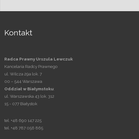
Kontakt
Radca Prawny
Urszula
Lewczuk
Kancelaria Radcy Prawnego
ul. Wilcza 29a lok. 7
00 – 544 Warszawa
Oddział
w
Białymstoku
:
ul. Warszawska 43 lok. 312
15 - 077 Białystok
tel. +48 690 147 225
tel. +48 787 056 865